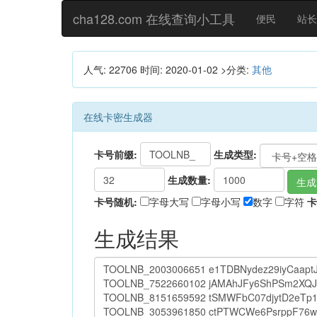
cha128.com 在线查询小工具
便民
站长
人气: 22706
时间:
2020-01-02
>分类:
其他
在线卡密生成器
卡号前缀:
生成类型:
生成数量:
生成
卡号随机:
字母大写
字母小写
数字
字符
卡
生成结果