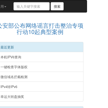
搜
常用
搜索
索
关
键
公安部公布网络谣言打击整治专项
字
行动10起典型案例
最近更新
本机IPV6查询
一键检查字体版权
微信域名拦截检测
IPv4转IPv6
幸运大转盘抽奖