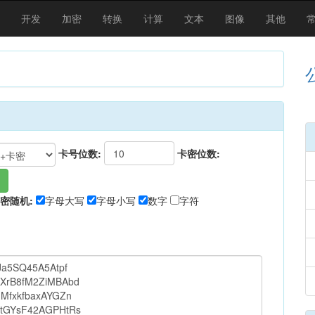
开发
加密
转换
计算
文本
图像
其他
卡号位数:
卡密位数:
密随机:
字母大写
字母小写
数字
字符