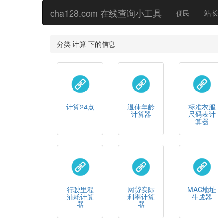
cha128.com 在线查询小工具
便民
站长
分类 计算 下的信息
计算24点
退休年龄
标准衣服
计算器
尺码表计
算器
行驶里程
网贷实际
MAC地址
油耗计算
利率计算
生成器
器
器