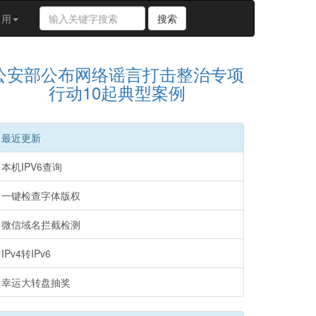
搜
常用
搜索
索
关
键
公安部公布网络谣言打击整治专项
字
行动10起典型案例
最近更新
本机IPV6查询
一键检查字体版权
微信域名拦截检测
IPv4转IPv6
幸运大转盘抽奖