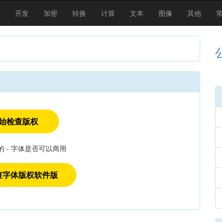
开发
加密
转换
计算
文本
图像
其他
始检查版权
 - 字体是否可以商用
查字体版权软件版