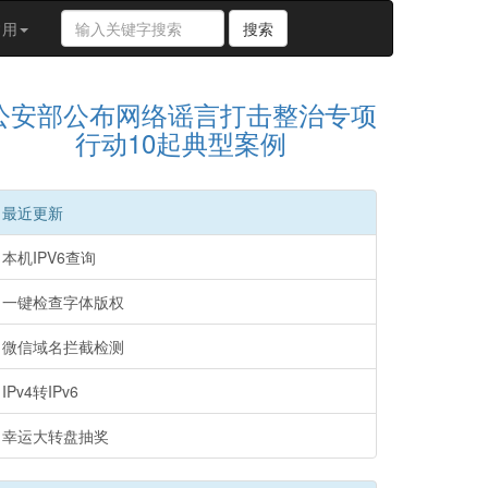
搜
常用
搜索
索
关
键
公安部公布网络谣言打击整治专项
字
行动10起典型案例
最近更新
本机IPV6查询
一键检查字体版权
微信域名拦截检测
IPv4转IPv6
幸运大转盘抽奖