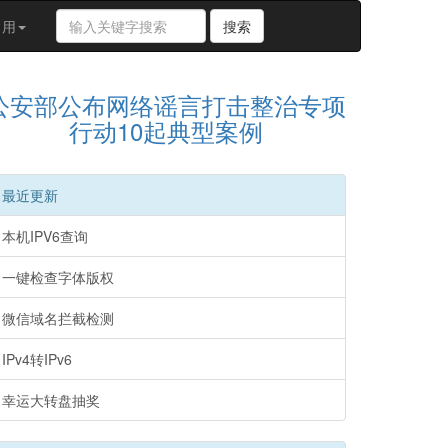
搜
常用
搜索
索
关
键
公安部公布网络谣言打击整治专项
字
行动10起典型案例
最近更新
本机IPV6查询
一键检查字体版权
微信域名拦截检测
IPv4转IPv6
幸运大转盘抽奖