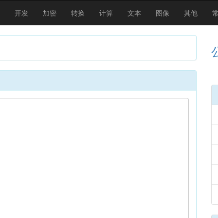
开发
加密
转换
计算
文本
图像
其他