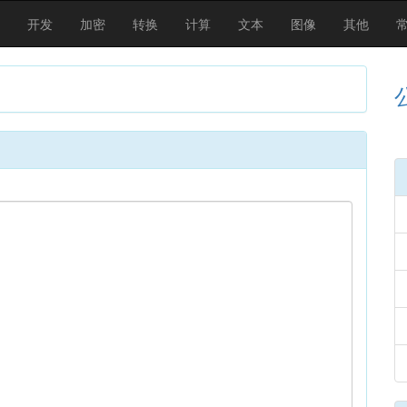
开发
加密
转换
计算
文本
图像
其他