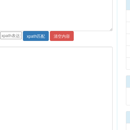
xpath匹配
清空内容