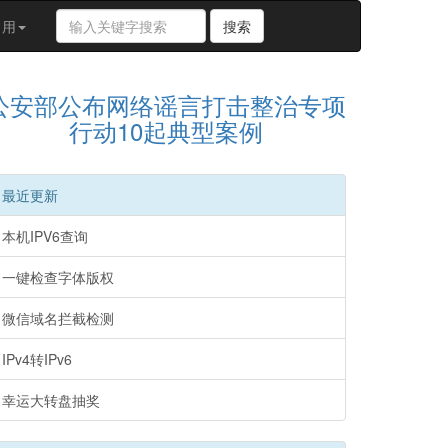
搜
常用
搜索
索
关
键
公安部公布网络谣言打击整治专项
字
行动10起典型案例
最近更新
本机IPV6查询
一键检查字体版权
微信域名拦截检测
IPv4转IPv6
幸运大转盘抽奖